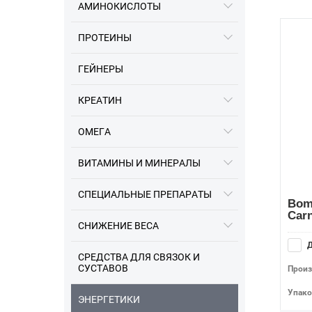
АМИНОКИСЛОТЫ
ПРОТЕИНЫ
ГЕЙНЕРЫ
КРЕАТИН
ОМЕГА
16.12.2023
ВИТАМИНЫ И МИНЕРАЛЫ
Информация про разные
заводы Optimum Nutrition
СПЕЦИАЛЬНЫЕ ПРЕПАРАТЫ
Bom
Carn
СНИЖЕНИЕ ВЕСА
Д
СРЕДСТВА ДЛЯ СВЯЗОК И
СУСТАВОВ
Произ
Упако
ЭНЕРГЕТИКИ