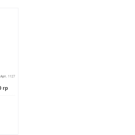
Арт.
1127
 гр