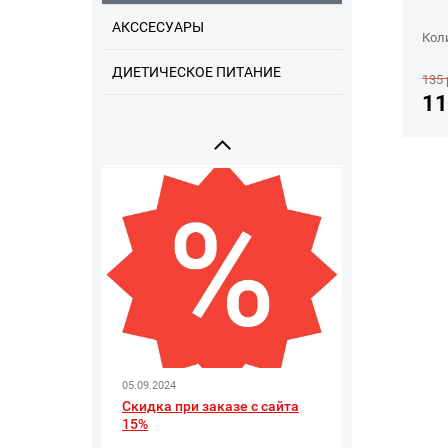
АКССЕСУАРЫ
Кол
ДИЕТИЧЕСКОЕ ПИТАНИЕ
09.09.2025
135
Напоминаем про наши
11
соцсети
05.09.2024
Скидка при заказе с сайта
15%