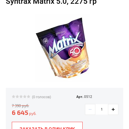
Syntrax Matrix 5.0, 2275 гр
(0 голосов)
Арт.
0512
7 390
руб.
6 645
руб.
ЗАКАЗАТЬ В ОДИН КЛИК