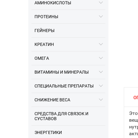
АМИНОКИСЛОТЫ
ПРОТЕИНЫ
ГЕЙНЕРЫ
КРЕАТИН
ОМЕГА
16.12.2023
ВИТАМИНЫ И МИНЕРАЛЫ
Информация про разные
заводы Optimum Nutrition
СПЕЦИАЛЬНЫЕ ПРЕПАРАТЫ
О
СНИЖЕНИЕ ВЕСА
Это
СРЕДСТВА ДЛЯ СВЯЗОК И
СУСТАВОВ
вещ
нут
ЭНЕРГЕТИКИ
акт