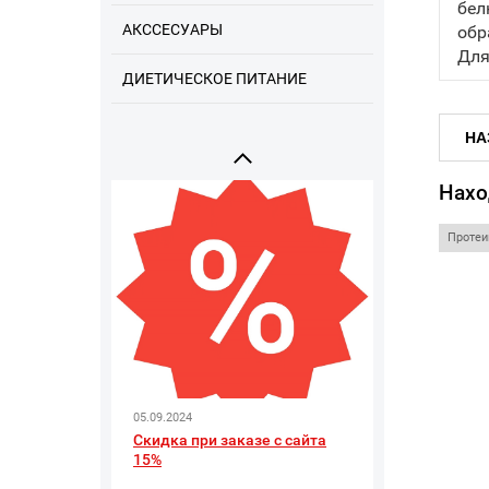
бел
АКССЕСУАРЫ
обр
Для
ДИЕТИЧЕСКОЕ ПИТАНИЕ
09.09.2025
Напоминаем про наши
соцсети
НА
Нахо
Проте
05.09.2024
Скидка при заказе с сайта
15%