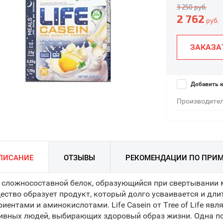
3 250
руб.
2 762
руб.
ЗАКАЗА
Добавить к
Производител
ПИСАНИЕ
ОТЗЫВЫ
РЕКОМЕНДАЦИИ ПО ПРИ
 сложносоставной белок, образующийся при свертывании 
ество образует продукт, который долго усваивается и д
риентами и аминокислотами. Life Casein от Tree of Life я
ивных людей, выбирающих здоровый образ жизни. Одна по