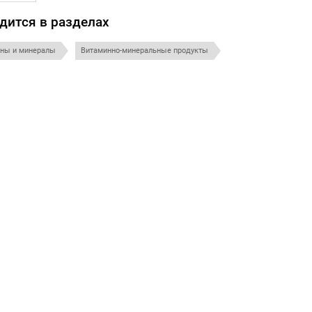
дится в разделах
ны и минералы
Витаминно-минеральные продукты