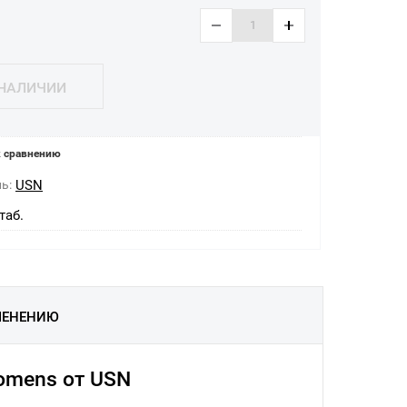
 НАЛИЧИИ
 сравнению
ь:
USN
таб.
МЕНЕНИЮ
Womens от USN