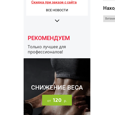
Нахо
ВСЕ НОВОСТИ
Витами
РЕКОМЕНДУЕМ
Только лучшее для
профессионалов!
16.12.2023
Информация про разные
заводы Optimum Nutrition
СНИЖЕНИЕ ВЕСА
120
от
р.