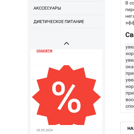
В с
АКССЕСУАРЫ
пер
нег
ДИЕТИЧЕСКОЕ ПИТАНИЕ
эфф
09.09.2025
Напоминаем про наши
Св
соцсети
уве
нор
уве
ока
пре
уве
нор
при
вос
спо
05.09.2024
Скидка при заказе с сайта
15%
НА