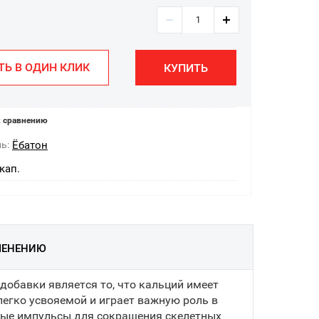
ТЬ В ОДИН КЛИК
КУПИТЬ
 сравнению
ь:
Ёбатон
кап.
МЕНЕНИЮ
обавки является то, что кальций имеет
егко усвояемой и играет важную роль в
ные импульсы для сокращения скелетных