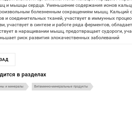
ц и мышцы сердца. Уменьшение содержания ионов кальци
роизвольным болезненным сокращениям мышц. Кальций обе
ов и соединительных тканей, участвует в иммунных процес
ви, участвует в синтезе и работе ряда ферментов, облада
ствует в наращивании мышц, предотвращает судороги, уча
ньшает риск развития злокачественных заболеваний
ЗАД
дится в разделах
ны и минералы
Витаминно-минеральные продукты