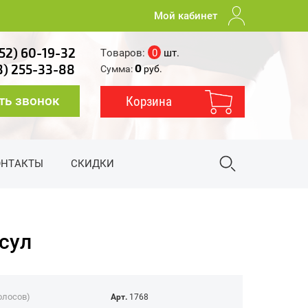
Мой кабинет
52) 60-19-32
Товаров:
0
шт.
0
3) 255-33-88
Сумма:
руб.
ть звонок
Корзина
ОНТАКТЫ
СКИДКИ
сул
голосов)
Арт.
1768