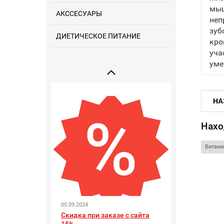
мыш
АКССЕСУАРЫ
неп
зуб
ДИЕТИЧЕСКОЕ ПИТАНИЕ
09.09.2025
кро
Напоминаем про наши
уча
соцсети
уме
НА
Нахо
Витами
05.09.2024
Скидка при заказе с сайта
15%