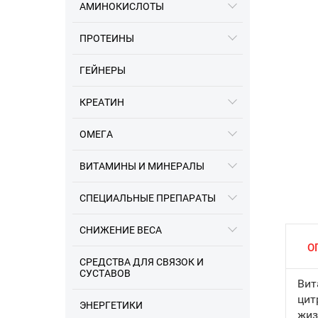
АМИНОКИСЛОТЫ
ПРОТЕИНЫ
ГЕЙНЕРЫ
КРЕАТИН
ОМЕГА
16.12.2023
ВИТАМИНЫ И МИНЕРАЛЫ
Информация про разные
заводы Optimum Nutrition
СПЕЦИАЛЬНЫЕ ПРЕПАРАТЫ
СНИЖЕНИЕ ВЕСА
О
СРЕДСТВА ДЛЯ СВЯЗОК И
СУСТАВОВ
Вит
цит
ЭНЕРГЕТИКИ
жиз