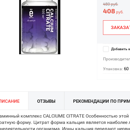
480
руб.
408
руб.
ЗАКАЗА
Добавить к
Производител
60 
Упаковка:
ПИСАНИЕ
ОТЗЫВЫ
РЕКОМЕНДАЦИИ ПО ПРИ
аминный комплекс CALCIUME CITRATE Особенностью этой д
ратную форму. Цитрат форма кальция является наиболее л
недеятельности организма. Ионы кальция передают нерв